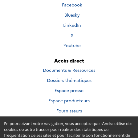
suivre
Nous
Facebook
sur
suivre
Nous
Bluesky
sur
suivre
Nous
LinkedIn
sur
suivre
Nous
X
sur
suivre
Nous
Youtube
sur
suivre
sur
Accès direct
Documents & Ressources
Dossiers thématiques
Espace presse
Espace producteurs
Fournisseurs
En poursuivant votre navigation, vous acceptez que l’Andra utilise des
cookies ou autre traceur pour réaliser des statistiques de
fréquentation de ses sites et pour faciliter le bon fonctionnement de
Plan du site
Accessibilité
Crédits
Mentions légales