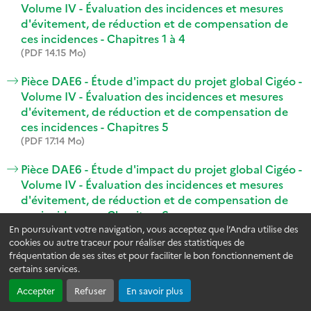
Volume IV - Évaluation des incidences et mesures
d'évitement, de réduction et de compensation de
ces incidences - Chapitres 1 à 4
(PDF 14.15 Mo)
Pièce DAE6 - Étude d'impact du projet global Cigéo -
Volume IV - Évaluation des incidences et mesures
d'évitement, de réduction et de compensation de
ces incidences - Chapitres 5
(PDF 17.14 Mo)
Pièce DAE6 - Étude d'impact du projet global Cigéo -
Volume IV - Évaluation des incidences et mesures
d'évitement, de réduction et de compensation de
ces incidences - Chapitres 6
(PDF 31.54 Mo)
En poursuivant votre navigation, vous acceptez que l’Andra utilise des
cookies ou autre traceur pour réaliser des statistiques de
fréquentation de ses sites et pour faciliter le bon fonctionnement de
Pièce DAE6 - Étude d'impact du projet global Cigéo -
certains services.
Volume IV - Évaluation des incidences et mesures
d'évitement, de réduction et de compensation de
Accepter
Refuser
En savoir plus
ces incidences - Chapitres 7 à 13