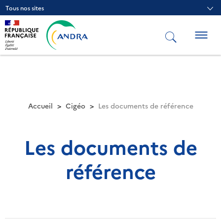
Aller
Tous nos sites
au
contenu
principal
Togg
navig
Accueil
Cigéo
Les documents de référence
Les documents de
référence