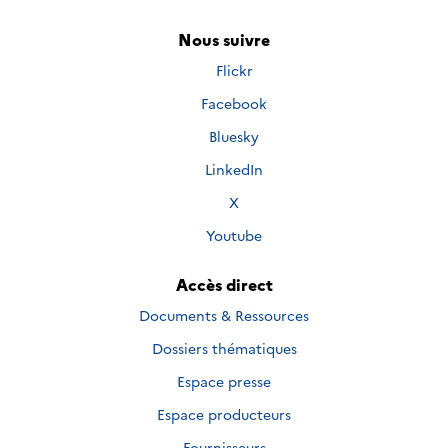
Nous suivre
Nous
Flickr
suivre
Nous
Facebook
sur
suivre
Nous
Bluesky
sur
suivre
Nous
LinkedIn
sur
suivre
Nous
X
sur
suivre
Nous
Youtube
sur
suivre
sur
Accès direct
Documents & Ressources
Dossiers thématiques
Espace presse
Espace producteurs
Fournisseurs