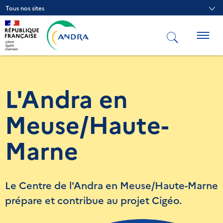
Aller
Tous nos sites
au
contenu
principal
Togg
navig
L'Andra en
Meuse/Haute-
Marne
Le Centre de l'Andra en Meuse/Haute-Marne
prépare et contribue au projet Cigéo.