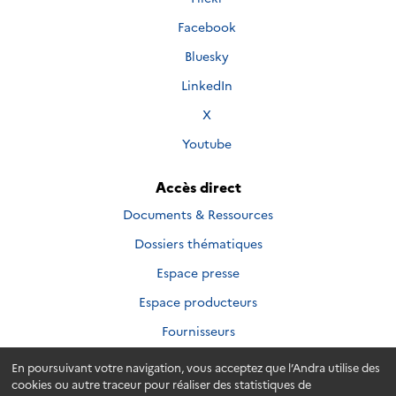
suivre
Nous
Facebook
sur
suivre
Nous
Bluesky
sur
suivre
Nous
LinkedIn
sur
suivre
Nous
X
sur
suivre
Nous
Youtube
sur
suivre
sur
Accès direct
Documents & Ressources
Dossiers thématiques
Espace presse
Espace producteurs
Fournisseurs
En poursuivant votre navigation, vous acceptez que l’Andra utilise des
cookies ou autre traceur pour réaliser des statistiques de