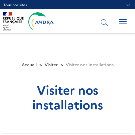
Aller
Tous nos sites
au
contenu
principal
Togg
navig
Accueil
Visiter
Visiter nos installations
Visiter nos
installations