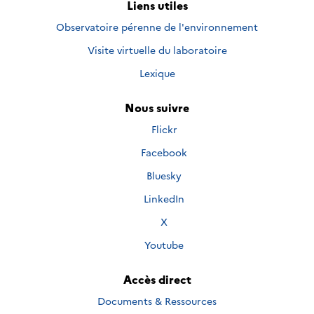
Liens utiles
Observatoire pérenne de l'environnement
Visite virtuelle du laboratoire
Lexique
Nous suivre
Nous
Flickr
suivre
Nous
Facebook
sur
suivre
Nous
Bluesky
sur
suivre
Nous
LinkedIn
sur
suivre
Nous
X
sur
suivre
Nous
Youtube
sur
suivre
sur
Accès direct
Documents & Ressources