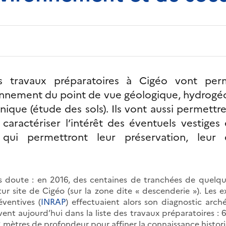
les travaux préparatoires à Cigéo vont per
onnement du point de vue géologique, hydrogé
ique (étude des sols). Ils vont aussi permettre
 caractériser l’intérêt des éventuels vestige
 qui permettront leur préservation, leur 
ns doute : en 2016, des centaines de tranchées de quelqu
ur site de Cigéo (sur la zone dite « descenderie »). Les ex
ventives (
INRAP
) effectuaient alors son diagnostic arch
vent aujourd’hui dans la liste des travaux préparatoires : 
2 mètres de profondeur pour affiner la connaissance histor