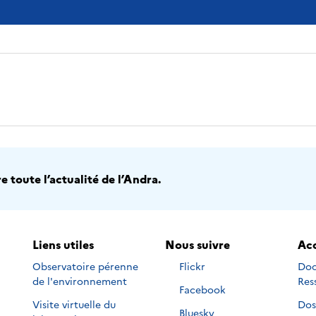
 toute l’actualité de l’Andra.
Liens utiles
Nous suivre
Acc
Nous
Observatoire pérenne
Flickr
Doc
suivre
de l'environnement
Res
Nous
Facebook
sur
suivre
Visite virtuelle du
Dos
Nous
Bluesky