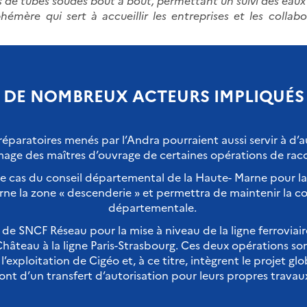
 de tubes soudés bout à bout, permettant un suivi des eaux
émère qui sert à accueillir les entreprises et les collab
DE NOMBREUX ACTEURS IMPLIQUÉS
éparatoires menés par l’Andra pourraient aussi servir à d’
’image des maîtres d’ouvrage de certaines opérations de r
le cas du conseil départemental de la Haute- Marne pour la
ne la zone « descenderie » et permettra de maintenir la co
départementale.
i de SNCF Réseau pour la mise à niveau de la ligne ferroviai
âteau à la ligne Paris-Strasbourg. Ces deux opérations son
’exploitation de Cigéo et, à ce titre, intègrent le projet gl
ront d’un transfert d’autorisation pour leurs propres travau