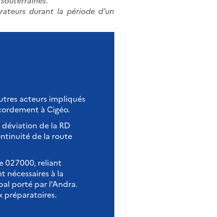
 souterraines.
orateurs durant la période d’un
autres acteurs impliqués
accordement à Cigéo.
 déviation de la RD
ntinuité de la route
re 027000, reliant
t nécessaires à la
obal porté par l’Andra.
x préparatoires.