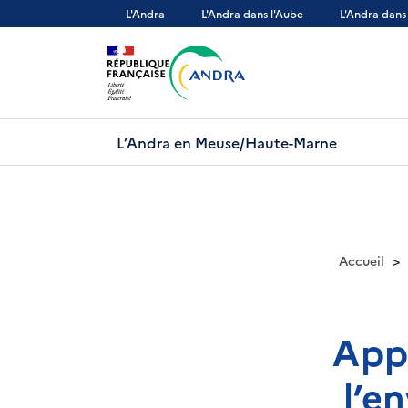
Aller
L'Andra
L'Andra dans l'Aube
L'Andra dans
au
contenu
principal
L’Andra en Meuse/Haute-Marne
Accueil
Appr
l’e