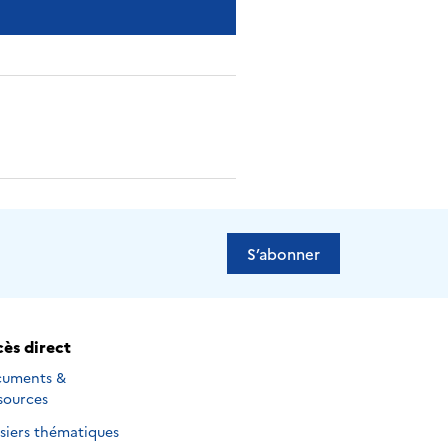
S’abonner
ès direct
uments &
sources
siers thématiques