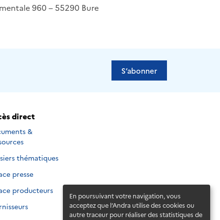
mentale 960 – 55290 Bure
S’abonner
ès direct
uments &
sources
siers thématiques
ace presse
ace producteurs
En poursuivant votre navigation, vous
acceptez que l’Andra utilise des cookies ou
rnisseurs
autre traceur pour réaliser des statistiques de