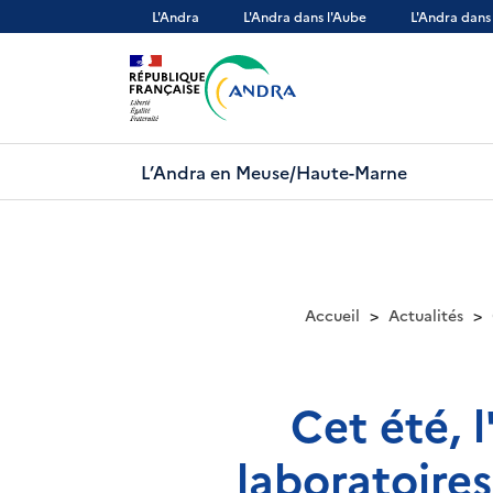
Aller
L'Andra
L'Andra dans l'Aube
L'Andra dans
au
contenu
principal
L’Andra en Meuse/Haute-Marne
Accueil
Actualités
Cet été, 
laboratoire