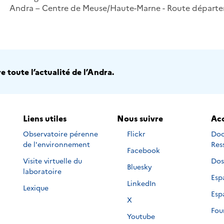
Andra – Centre de Meuse/Haute-Marne - Route départe
 toute l’actualité de l’Andra.
Liens utiles
Nous suivre
Acc
Nous
Observatoire pérenne
Flickr
Doc
suivre
de l'environnement
Res
Nous
Facebook
sur
suivre
Visite virtuelle du
Dos
Nous
Bluesky
sur
laboratoire
suivre
Esp
Nous
LinkedIn
sur
Lexique
suivre
Esp
Nous
X
sur
suivre
Fou
Nous
Youtube
sur