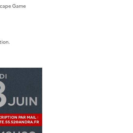
 Escape Game
tion.