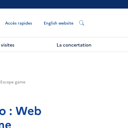
English website
Accès rapides
visites
La concertation
t Escape game
éo : Web
me