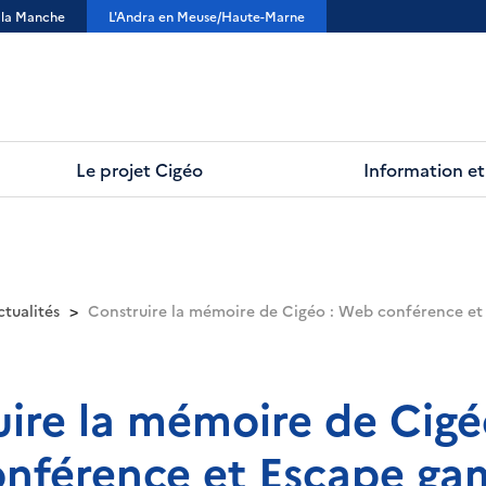
 la Manche
L'Andra en Meuse/Haute-Marne
Le projet Cigéo
Information et 
ctualités
Construire la mémoire de Cigéo : Web conférence e
ire la mémoire de Cig
onférence et Escape ga