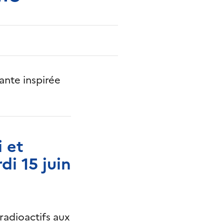
nte inspirée
 et
i 15 juin
adioactifs aux