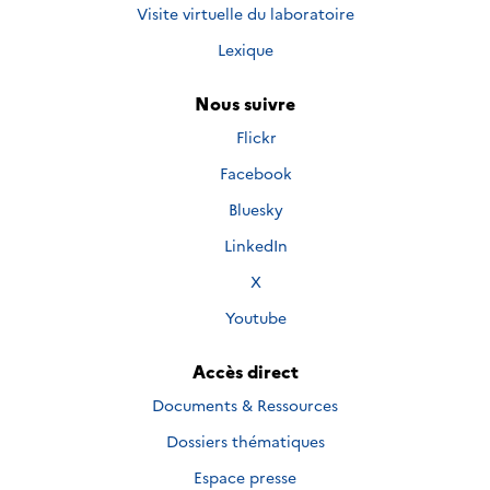
Visite virtuelle du laboratoire
Lexique
Nous suivre
Nous
Flickr
suivre
Nous
Facebook
sur
suivre
Nous
Bluesky
sur
suivre
Nous
LinkedIn
sur
suivre
Nous
X
sur
suivre
Nous
Youtube
sur
suivre
sur
Accès direct
Documents & Ressources
Dossiers thématiques
Espace presse