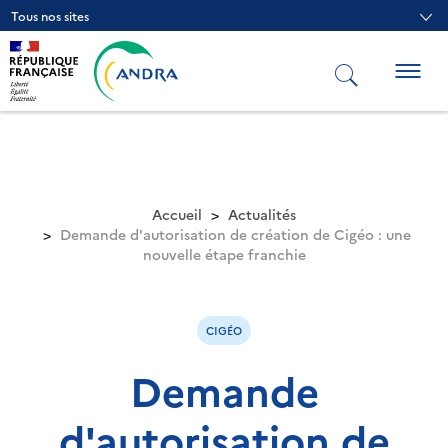
Aller
Tous nos sites
au
contenu
principal
Togg
navig
Accueil
Actualités
Demande d'autorisation de création de Cigéo : une
nouvelle étape franchie
CIGÉO
Demande
d'autorisation de