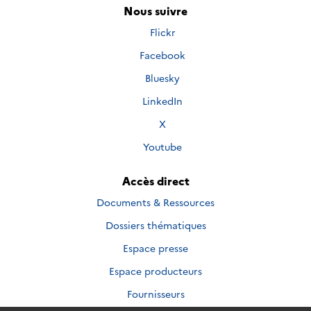
Nous suivre
Nous
Flickr
suivre
Nous
Facebook
sur
suivre
Nous
Bluesky
sur
suivre
Nous
LinkedIn
sur
suivre
Nous
X
sur
suivre
Nous
Youtube
sur
suivre
sur
Accès direct
Documents & Ressources
Dossiers thématiques
Espace presse
Espace producteurs
Fournisseurs