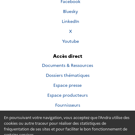
Nous
Facebook
sur
suivre
Nous
Bluesky
sur
suivre
Nous
LinkedIn
sur
suivre
Nous
X
sur
suivre
Nous
Youtube
sur
suivre
sur
Accès direct
Documents & Ressources
Dossiers thématiques
Espace presse
Espace producteurs
Fournisseurs
En poursuivant votre navigation, vous acceptez que l’Andra utilise des
cookies ou autre traceur pour réaliser des statistiques de
fréquentation de ses sites et pour faciliter le bon fonctionnement de
Plan du site
Accessibilité
Crédits
Mentions légales
certains services.