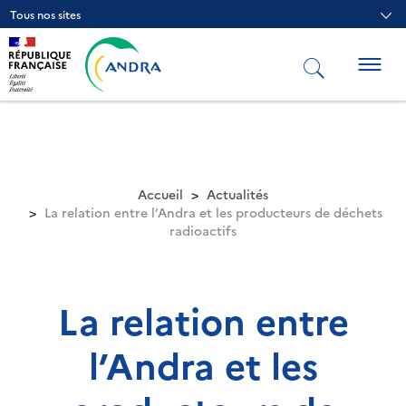
Aller
Tous nos sites
au
contenu
principal
Togg
navig
Accueil
Actualités
La relation entre l’Andra et les producteurs de déchets
radioactifs
La relation entre
l’Andra et les