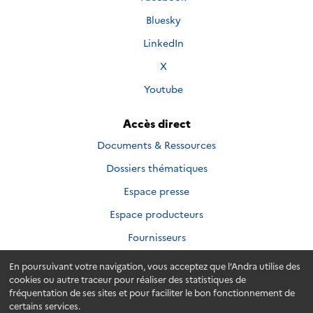
sur
suivre
Nous
Bluesky
sur
suivre
Nous
LinkedIn
sur
suivre
Nous
X
sur
suivre
Nous
Youtube
sur
suivre
sur
Accès direct
Documents & Ressources
Dossiers thématiques
Espace presse
Espace producteurs
Fournisseurs
En poursuivant votre navigation, vous acceptez que l’Andra utilise des
cookies ou autre traceur pour réaliser des statistiques de
fréquentation de ses sites et pour faciliter le bon fonctionnement de
Plan du site
Accessibilité
Crédits
Mentions légales
certains services.
Données personnelles
Membres de l'AFAQ