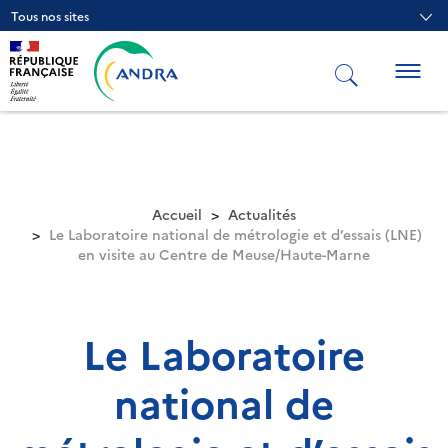
Aller
Tous nos sites
au
contenu
principal
Togg
navig
Accueil
Actualités
Le Laboratoire national de métrologie et d’essais (LNE)
en visite au Centre de Meuse/Haute-Marne
Le Laboratoire
national de