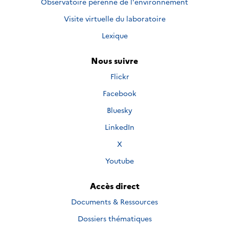
Observatoire pérenne de l'environnement
Visite virtuelle du laboratoire
Lexique
Nous suivre
Nous
Flickr
suivre
Nous
Facebook
sur
suivre
Nous
Bluesky
sur
suivre
Nous
LinkedIn
sur
suivre
Nous
X
sur
suivre
Nous
Youtube
sur
suivre
sur
Accès direct
Documents & Ressources
Dossiers thématiques