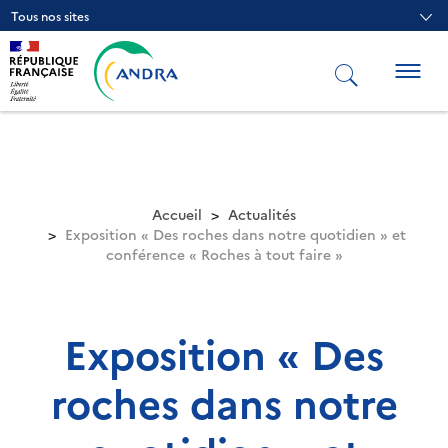
Aller
Tous nos sites
au
contenu
principal
Togg
navig
Accueil
Actualités
Exposition « Des roches dans notre quotidien » et
conférence « Roches à tout faire »
Exposition « Des
roches dans notre