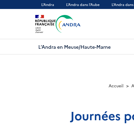
Aller
L'Andra
L'Andra dans l'Aube
L'Andra dans
au
contenu
principal
L’Andra en Meuse/Haute-Marne
Accueil
A
Journées p