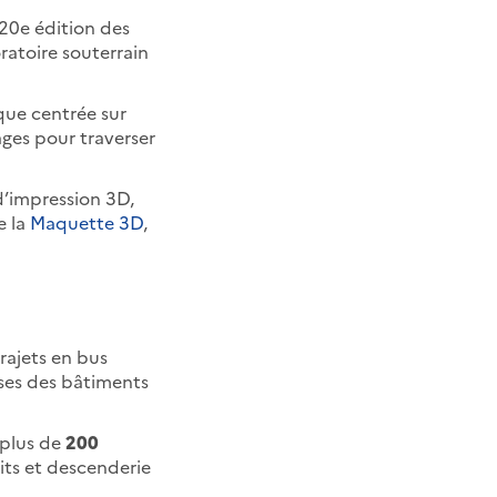
20e édition des
ratoire souterrain
que centrée sur
ages pour traverser
d’impression 3D,
e la
Maquette 3D
,
ajets en bus
ises des bâtiments
 plus de
200
uits et descenderie