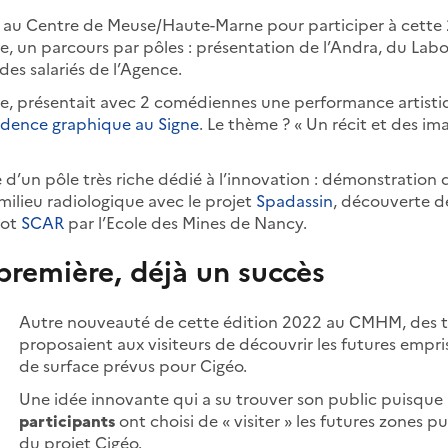
 au Centre de Meuse/Haute-Marne pour participer à cette 
 un parcours par pôles : présentation de l’Andra, du Labo
es salariés de l’Agence.
que, présentait avec 2 comédiennes une performance artisti
idence graphique au Signe
. Le thème ? « Un récit et des im
 d’un pôle très riche dédié à l’innovation : démonstration 
 milieu radiologique avec le projet
Spadassin
, découverte d
bot
SCAR
par l’Ecole des Mines de Nancy.
première, déjà un succès
Autre nouveauté de cette édition 2022 au CMHM, des tr
proposaient aux visiteurs de découvrir les futures empr
de surface prévus pour Cigéo.
Une idée innovante qui a su trouver son public puisque
participants
ont choisi de « visiter » les futures zones p
du projet Cigéo.