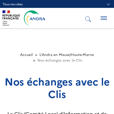
Aller
Tous nos sites
au
contenu
principal
Togg
navig
Accueil
L’Andra en Meuse/Haute-Marne
Nos échanges avec le Clis
Nos échanges avec le
Clis
Le Clis (Comité Local d'Information et de