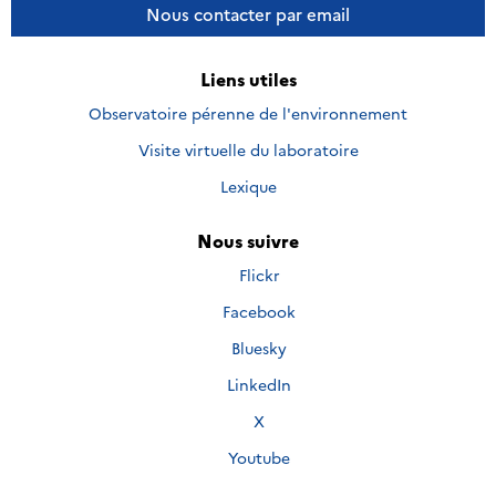
Nous contacter par email
Liens utiles
Observatoire pérenne de l'environnement
Visite virtuelle du laboratoire
Lexique
Nous suivre
Nous
Flickr
suivre
Nous
Facebook
sur
suivre
Nous
Bluesky
sur
suivre
Nous
LinkedIn
sur
suivre
Nous
X
sur
suivre
Nous
Youtube
sur
suivre